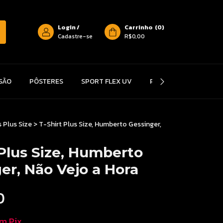
Login
/
Carrinho
(
0
)
Cadastre-se
R$0,00
SÃO
PÔSTERES
SPORT FLEX UV
PROMOÇÕES
TRO
 Plus Size
>
T-Shirt Plus Size, Humberto Gessinger,
 Plus Size, Humberto
er, Não Vejo a Hora
0
om
Pix