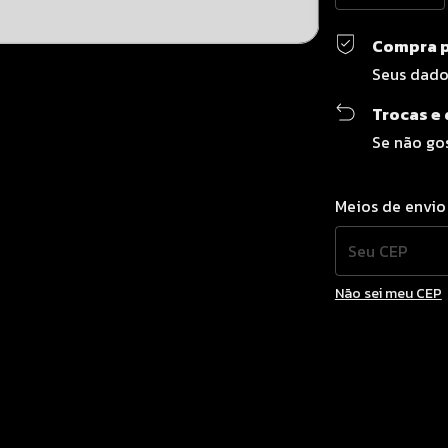
Compra p
Seus dado
Trocas e
Se não gos
Entregas para o C
Meios de envio
Não sei meu CEP