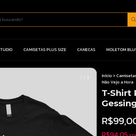
TUDIO
CAMISETAS PLUS SIZE
CANECAS
MOLETOM BLU
Início
>
Camisetas
1
/
3
Não Vejo a Hora
T-Shirt
Gessing
R$99,0
R$94,05
c