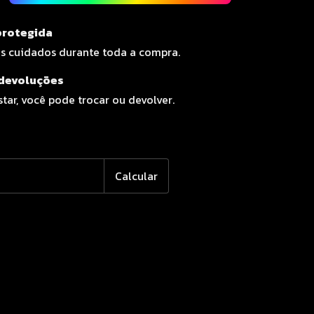
rotegida
s cuidados durante toda a compra.
 devoluções
tar, você pode trocar ou devolver.
EP:
Alterar CEP
Calcular