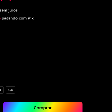
sem juros
o
pagando com Pix
s
3
G4