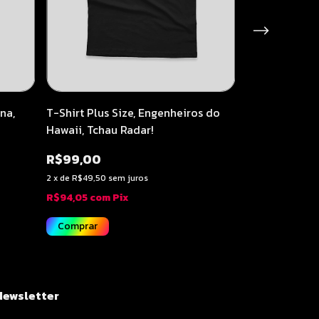
na,
T-Shirt Plus Size, Engenheiros do
T-Shirt Plus 
Hawaii, Tchau Radar!
Gessinger, Ins
R$99,00
R$99,00
2
x
de
R$49,50
sem juros
2
x
de
R$49,50
se
R$94,05
com
Pix
R$94,05
com
P
Comprar
Comprar
Newsletter