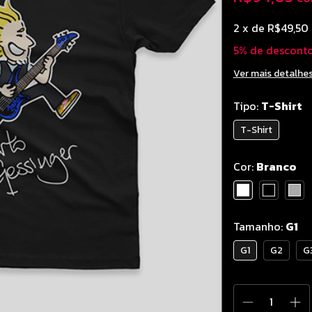
2
x de
R$49,50
5% de descont
Ver mais detalhe
Tipo:
T-Shirt
T-Shirt
Cor:
Branco
Tamanho:
G1
G1
G2
G