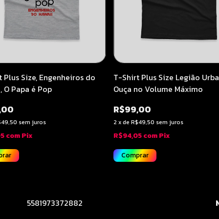
t Plus Size, Engenheiros do
T-Shirt Plus Size Legião Urba
, O Papa é Pop
Ouça no Volume Máximo
,00
R$99,00
$49,50
sem juros
2
x
de
R$49,50
sem juros
05
com
Pix
R$94,05
com
Pix
rar
Comprar
5581973372882