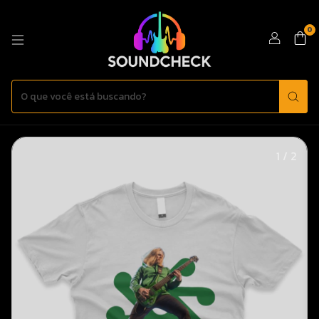
0
1
/
2