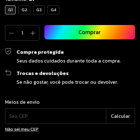
G1
G2
G3
G4
Compra protegida
Seus dados cuidados durante toda a compra.
Trocas e devoluções
Se não gostar, você pode trocar ou devolver.
Entregas para o CEP:
Alterar CEP
Meios de envio
Calcular
Não sei meu CEP