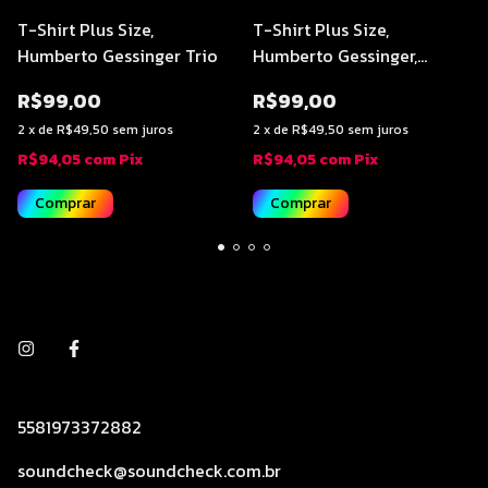
T-Shirt Plus Size,
T-Shirt Plus Size,
Humberto Gessinger Trio
Humberto Gessinger,
Infinita Highway
R$99,00
R$99,00
2
x
de
R$49,50
sem juros
2
x
de
R$49,50
sem juros
R$94,05
com
Pix
R$94,05
com
Pix
Comprar
Comprar
5581973372882
soundcheck@soundcheck.com.br