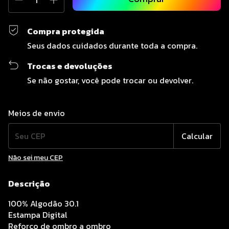
Compra protegida
Seus dados cuidados durante toda a compra.
Trocas e devoluções
Se não gostar, você pode trocar ou devolver.
Entregas para o CEP:
Alterar CEP
Meios de envio
Calcular
Não sei meu CEP
Descrição
100% Algodão 30.1
Estampa Digital
Reforço de ombro a ombro