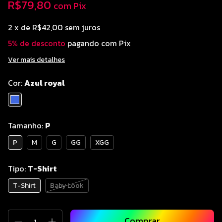
R$79,80
com
Pix
2
x de
R$42,00
sem juros
5% de desconto
pagando com Pix
Ver mais detalhes
Cor:
Azul royal
Tamanho:
P
P
M
G
GG
XGG
Tipo:
T-Shirt
T-Shirt
Baby Look