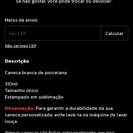
Se não gostar, você pode trocar ou devolver.
Entregas para o CEP:
Alterar CEP
Meios de envio
Calcular
Não sei meu CEP
Descrição
Caneca branca de porcelana
310ml
Tamanho único
Estampado em sublimação
Observação
: Para garantir a durabilidade da sua
caneca personalizada, evite lavá-la na máquina de lavar
louça.
Nossas canecas são feitas artesanalmente, por isso