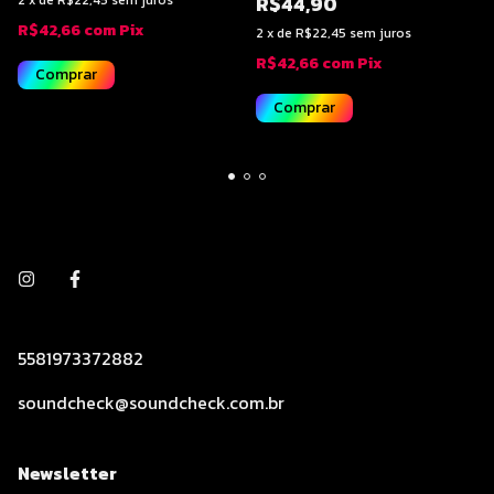
R$44,90
2
x
de
R$22,45
sem juros
R$42,66
com
Pix
2
x
de
R$22,45
sem juros
R$42,66
com
Pix
5581973372882
soundcheck@soundcheck.com.br
Newsletter