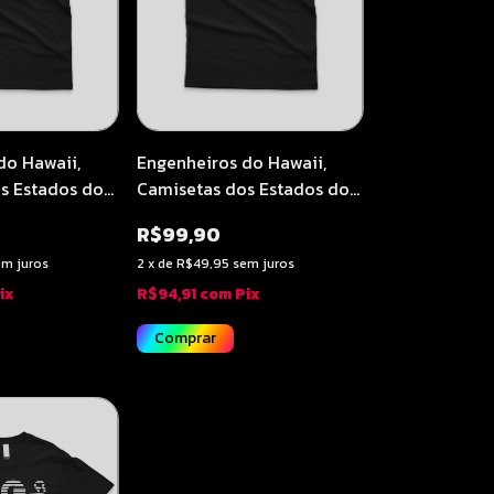
do Hawaii,
Engenheiros do Hawaii,
s Estados do
Camisetas dos Estados do
 Gerais -
Brasil | Rio de Janeiro -
R$99,90
Studio
Soundcheck Studio
em juros
2
x
de
R$49,95
sem juros
ix
R$94,91
com
Pix
Comprar