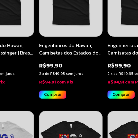
Engenheiros do Hawaii,
Engenheiros 
do Hawaii,
Camisetas dos Estados do
Camisetas do
singer | Brasil
Brasil | Rio Grande do Sul -
Brasil | Minas
k Studio
R$99,90
R$99,90
Soundcheck Studio
Soundcheck 
2
x
de
R$49,95
sem juros
2
x
de
R$49,95
s
em juros
R$94,91
com
Pix
R$94,91
com
P
Pix
Comprar
Comprar