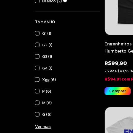
Branco (2)
TAMANHO
G1 (1)
Engenheiros 
G2 (1)
Humberto Ges
G3 (1)
- Soundchec
R$99,90
G4 (1)
2
x
de
R$49,95
s
R$94,91
com
Xgg (6)
Comprar
P (6)
M (6)
G (6)
Ver mais