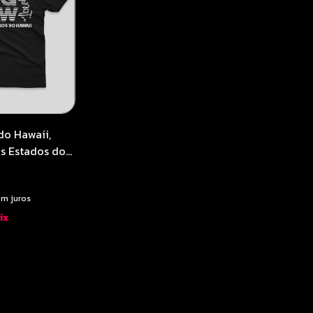
do Hawaii,
s Estados do
aulo -
Studio
em juros
ix