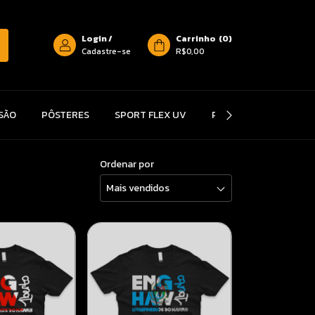
Login
/
Carrinho
(
0
)
Cadastre-se
R$0,00
SÃO
PÔSTERES
SPORT FLEX UV
PROMOÇÕES
TRO
Ordenar por