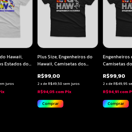
Plus Size, Engenheiros do
Engenheiros 
do Hawaii,
Hawaii, Camisetas dos
Camisetas do
os Estados do
Estados do Brasil | São
Brasil | São P
nambuco -
R$99,00
R$99,90
Paulo
Soundcheck 
Studio
2
x
de
R$49,50
sem juros
2
x
de
R$49,95
s
em juros
R$94,05
com
Pix
R$94,91
com
P
Pix
Comprar
Comprar