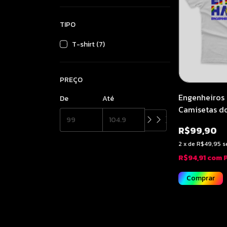
TIPO
T-shirt (7)
PREÇO
Engenheiros 
De
Até
Camisetas d
Brasil | Per
R$99,90
Soundcheck 
2
x
de
R$49,95
s
R$94,91
com
Comprar